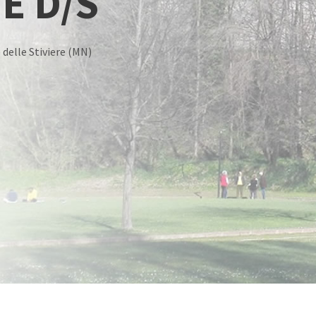
E D/S
e delle Stiviere (MN)