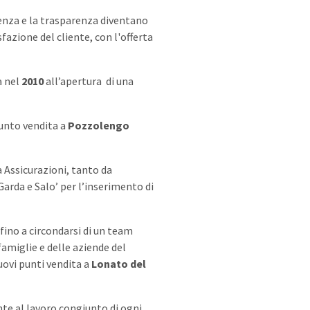
rienza e la trasparenza diventano
fazione del cliente, con l'offerta
a nel
2010
all’apertura di una
punto vendita a
Pozzolengo
 Assicurazioni, tanto da
Garda e Salo’ per l’inserimento di
 fino a circondarsi di un team
 famiglie e delle aziende del
nuovi punti vendita a
Lonato del
nte al lavoro congiunto di ogni