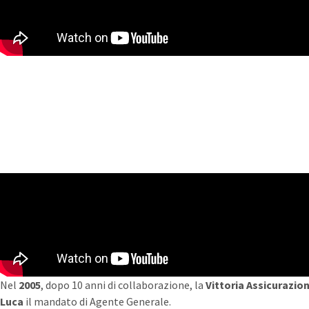
Nel
2005
, dopo 10 anni di collaborazione, la
Vittoria Assicurazion
Luca
il mandato di Agente Generale.