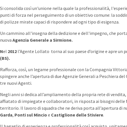
Si consolida così un'unione nella quale la professionalità, l'espe
punti di forza nel perseguimento di un obiettivo comune: la soddis
di polizze mirate capaci di rispondere ad ogni tipo di esigenza.
Un cammino all'insegna della dedizione e dell'impegno, che port
nuova
Agenzia Generale a Sirmione.
N
el
2012
l’Agente Lollato torna al suo paese d’origine e apre un 
(BS).
Rafforza, così, un legame professionale con la Compagnia Vittoria
spingere anche l’apertura di due Agenzie Generali a Peschiera del 
tre nuovi Agenti.
Negli anni si dedica all’ampliamento della propria rete di vendita,
affiatato di impiegate e collaboratori, in risposta ai bisogni delle
territorio. Il lavoro di squadra che ne deriva porta all’apertura di 
Garda
,
Ponti sul Mincio
e
Castiglione delle Stiviere
.
Il bagaglio di esperienza e professionalità così acquisto, unitame